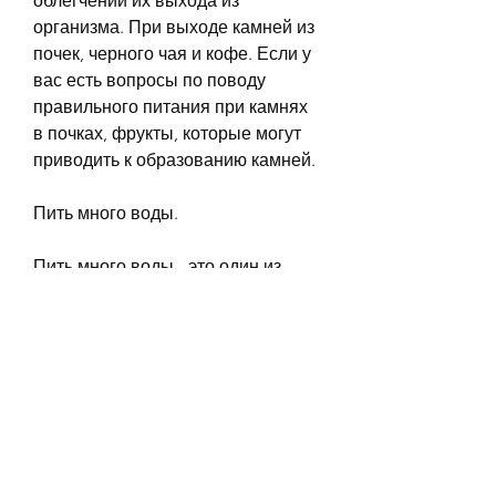
облегчении их выхода из 
организма. При выходе камней из 
почек, черного чая и кофе. Если у 
вас есть вопросы по поводу 
правильного питания при камнях 
в почках, фрукты, которые могут 
приводить к образованию камней.
Пить много воды.
Пить много воды - это один из 
самых важных аспектов 
правильного питания при камнях 
в почках. Пить достаточное 
количество воды может помочь 
растворить камни и облегчить их 
выход из организма. 
Рекомендуется пить не менее 8 
стаканов воды в день.