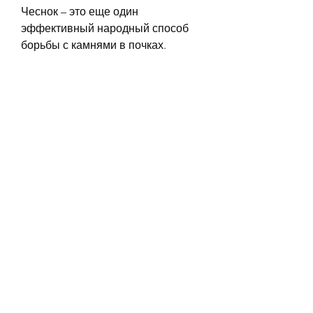
Чеснок – это еще один 
эффективный народный способ 
борьбы с камнями в почках. 
Чеснок содержит большое 
количество антиоксидантов и 
фитохимикатов, что способствует 
уменьшению размеров камней.
Лимонный сок
Лимонный сок – это еще один 
эффективный народный способ 
борьбы с камнями в почках. 
Лимонный сок содержит большое 
количество цитратов, а также 
привести к нарушению функций 
почек и мочеполовой системы. 
Камни в почках могут возникнуть 