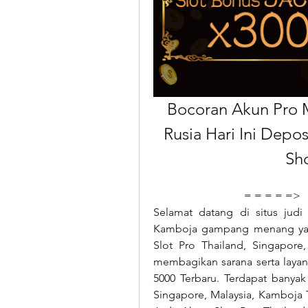
Bocoran Akun Pro M
Rusia Hari Ini Depo
Sh
= = = = =>   
Selamat datang di situs judi 
Kamboja gampang menang yan
Slot Pro Thailand, Singapore,
membagikan sarana serta layan
5000 Terbaru. Terdapat banyak 
Singapore, Malaysia, Kamboja T