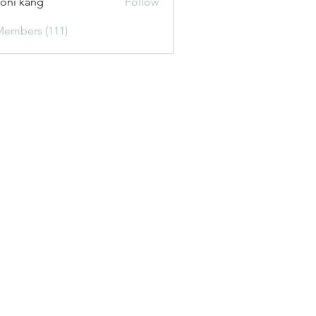
oni kang
Follow
Members (111)