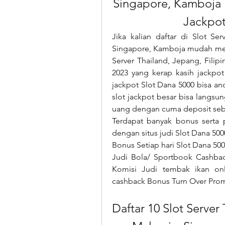
Singapore, Kamboja T
Jackpot
Jika kalian daftar di Slot Serv
Singapore, Kamboja mudah mena
Server Thailand, Jepang, Filipi
2023 yang kerap kasih jackpo
jackpot Slot Dana 5000 bisa an
slot jackpot besar bisa langsu
uang dengan cuma deposit sebes
Terdapat banyak bonus serta 
dengan situs judi Slot Dana 5
Bonus Setiap hari Slot Dana 500
Judi Bola/ Sportbook Cashbac
Komisi Judi tembak ikan on
cashback Bonus Turn Over Prom
Daftar 10 Slot Server 