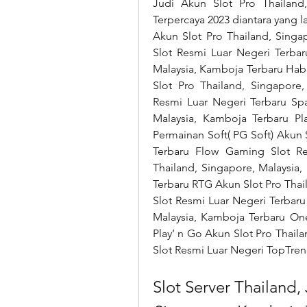
Judi Akun Slot Pro Thailand,
Terpercaya 2023 diantara yang 
Akun Slot Pro Thailand, Singap
Slot Resmi Luar Negeri Terbar
Malaysia, Kamboja Terbaru Hab
Slot Pro Thailand, Singapore
Resmi Luar Negeri Terbaru Sp
Malaysia, Kamboja Terbaru Pl
Permainan Soft( PG Soft) Akun 
Terbaru Flow Gaming Slot Re
Thailand, Singapore, Malaysia,
Terbaru RTG Akun Slot Pro Thai
Slot Resmi Luar Negeri Terbaru
Malaysia, Kamboja Terbaru On
Play’ n Go Akun Slot Pro Thaila
Slot Resmi Luar Negeri TopTre
Slot Server Thailand, 