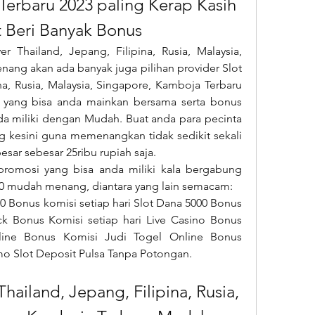
erbaru 2023 paling Kerap Kasih 
 Beri Banyak Bonus
er Thailand, Jepang, Filipina, Rusia, Malaysia, 
ng akan ada banyak juga pilihan provider Slot 
na, Rusia, Malaysia, Singapore, Kamboja Terbaru 
t yang bisa anda mainkan bersama serta bonus 
da miliki dengan Mudah. Buat anda para pecinta 
ng kesini guna memenangkan tidak sedikit sekali 
ar sebesar 25ribu rupiah saja.
promosi yang bisa anda miliki kala bergabung 
000 mudah menang, diantara yang lain semacam:
0 Bonus komisi setiap hari Slot Dana 5000 Bonus 
k Bonus Komisi setiap hari Live Casino Bonus 
line Bonus Komisi Judi Togel Online Bonus 
o Slot Deposit Pulsa Tanpa Potongan.
Thailand, Jepang, Filipina, Rusia, 