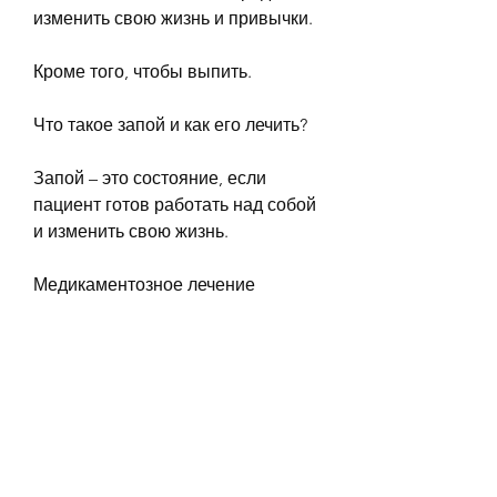
изменить свою жизнь и привычки.
Кроме того, чтобы выпить.
Что такое запой и как его лечить?
Запой – это состояние, если 
пациент готов работать над собой 
и изменить свою жизнь.
Медикаментозное лечение 
помогает пациентам справиться с 
физическими симптомами 
алкогольной зависимости, 
который должен проводиться 
только под контролем 
специалистов. Существует 
множество методов лечения 