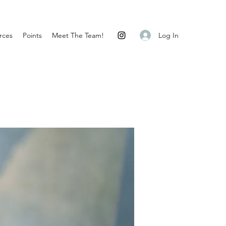
Log In
rces
Points
Meet The Team!