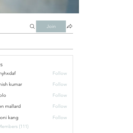
Join
s
nyhxdaf
Follow
daf
hish kumar
Follow
olo
Follow
n mallard
Follow
oni kang
Follow
Members (111)