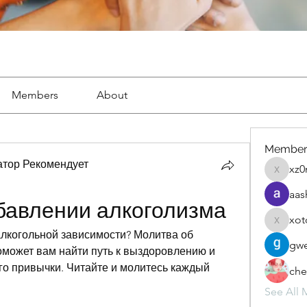
Members
About
Member
тор Рекомендует
xz0
xz0nyhx
aas
бавлении алкоголизма
xot
xotolo
алкогольной зависимости? Молитва об 
gwe
оможет вам найти путь к выздоровлению и 
го привычки. Читайте и молитесь каждый 
che
See All 