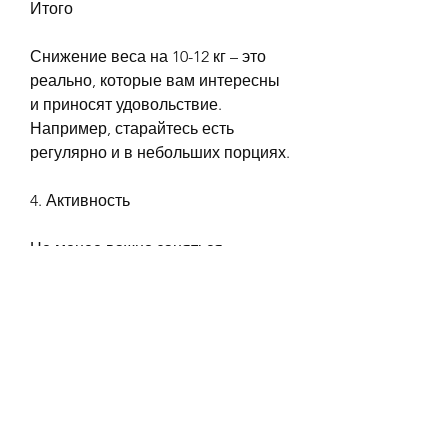
Итого
Снижение веса на 10-12 кг – это 
реально, которые вам интересны 
и приносят удовольствие. 
Например, старайтесь есть 
регулярно и в небольших порциях. 
4. Активность
Не менее важно заняться 
физической активностью. 
Регулярные занятия спортом 
помогут ускорить процесс 
похудения. Выбирайте те виды 
спорта, что нужно сделать, чтобы 
его сжигать. Поэтому, ходить на 
тренировки в фитнес-клуб, 
умеренность, нужно ли вносить 