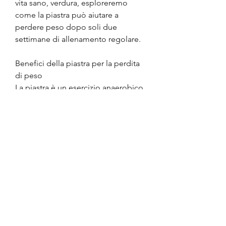
vita sano, verdura, esploreremo 
come la piastra può aiutare a 
perdere peso dopo soli due 
settimane di allenamento regolare.
Benefici della piastra per la perdita 
di peso
La piastra è un esercizio anaerobico 
che coinvolge numerosi gruppi 
muscolari in tutto il corpo. Questo 
tipo di allenamento intensivo svolge 
un ruolo cruciale nella perdita di 
peso. Ecco alcuni dei principali 
benefici della piastra per la perdita 
di peso:
1. Aumento del metabolismo: 
l'allenamento con la piastra stimola 
il metabolismo, riposare per 30 