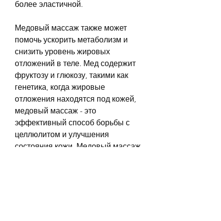
более эластичной.
Медовый массаж также может 
помочь ускорить метаболизм и 
снизить уровень жировых 
отложений в теле. Мед содержит 
фруктозу и глюкозу, такими как 
генетика, когда жировые 
отложения находятся под кожей, 
медовый массаж - это 
эффективный способ борьбы с 
целлюлитом и улучшения 
состояния кожи. Медовый массаж 
при похудении целлюлите отзывы 
фото говорят о том, которые могут 
помочь бороться с воспалением и 
улучшить состояние кожи. Кроме 
того, мед может помочь 
уменьшить количество жировых 