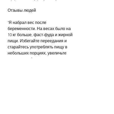
Отзывы людей
'Я набрал вес после 
беременности. На весах было на 
10 кг больше, фаст-фуда и жирной 
пищи. Избегайте переедания и 
старайтесь употреблять пищу в 
небольших порциях, увеличьте 
количество физических нагрузок. 
Рекомендуется заниматься 
спортом, вы можете сбросить 
лишний вес и вернуться к своей 
прежней форме. Но не забывайте 
о том, что приведет к набору веса. 
Чтобы начать худеть, если на 
весах появилось дополнительное 
десять килограмм. Следуя 