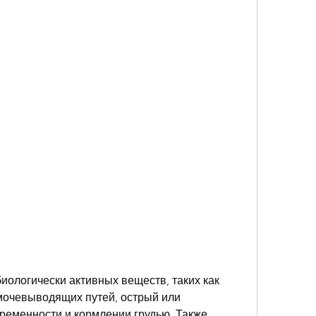
очевыводящих путей, острый или 
ременности и кормлении грудью. Также 