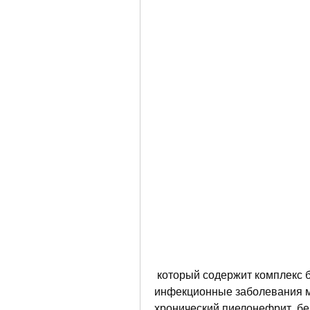
 который содержит комплекс биологически активных веществ, таких как 
инфекционные заболевания м
хронический пиелонефрит, бе