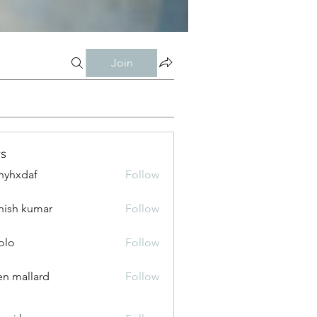
Join
s
nyhxdaf
Follow
daf
hish kumar
Follow
olo
Follow
n mallard
Follow