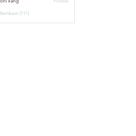
oni kang
Follow
Members (111)