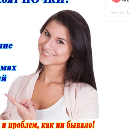
che
See All 