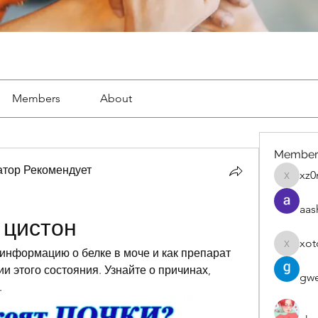
Members
About
Member
тор Рекомендует
xz0
xz0nyhx
aas
 цистон
xot
xotolo
информацию о белке в моче и как препарат 
и этого состояния. Узнайте о причинах, 
gwe
.