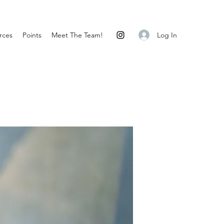
Log In
rces
Points
Meet The Team!