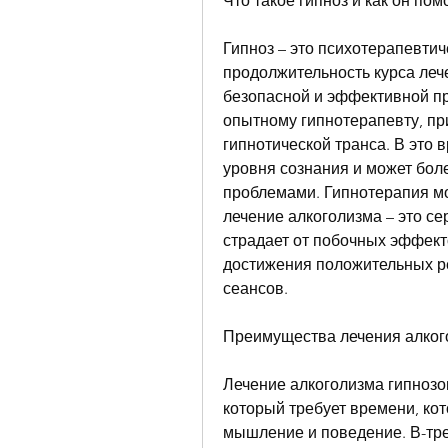
Что такое гипноз и как он по
Гипноз – это психотерапевтич
продолжительность курса лече
безопасной и эффективной пр
опытному гипнотерапевту, при
гипнотической транса. В это в
уровня сознания и может бол
проблемами. Гипнотерапия мо
лечение алкоголизма – это сер
страдает от побочных эффекто
достижения положительных рез
сеансов.
Преимущества лечения алког
Лечение алкоголизма гипнозо
который требует времени, кот
мышление и поведение. В-треть