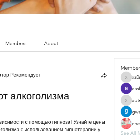
Members
About
Member
тор Рекомендует
xz0
xz0nyhx
aas
т алкоголизма 
xot
xotolo
gwe
висимости с помощью гипноза! Узнайте цены 
che
голизма с использованием гипнотерапии у 
See All 