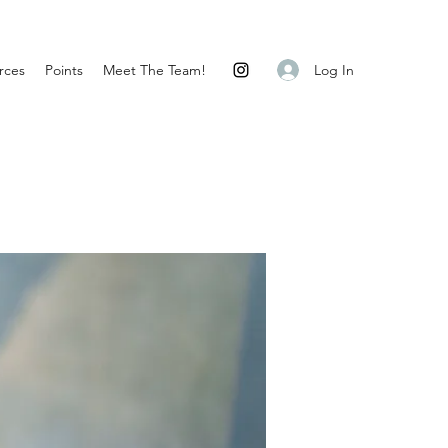
Log In
rces
Points
Meet The Team!