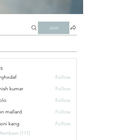
Join
s
nyhxdaf
Follow
daf
hish kumar
Follow
olo
Follow
n mallard
Follow
oni kang
Follow
Members (111)