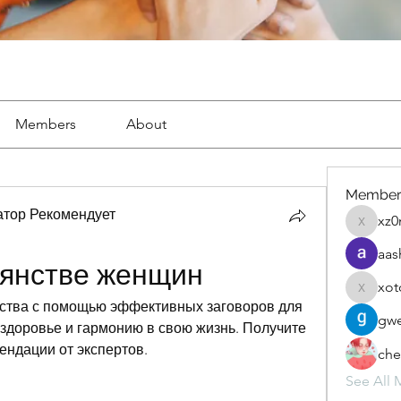
Members
About
Member
тор Рекомендует
xz0
xz0nyhx
aas
ьянстве женщин
xot
xotolo
ства с помощью эффективных заговоров для 
gwe
 здоровье и гармонию в свою жизнь. Получите 
ндации от экспертов.
che
See All 