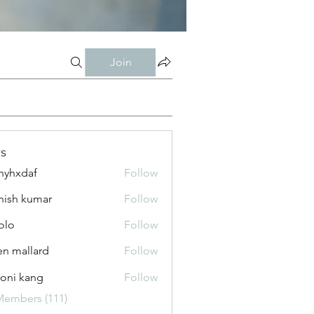
Join
s
nyhxdaf
Follow
daf
hish kumar
Follow
olo
Follow
n mallard
Follow
oni kang
Follow
Members (111)