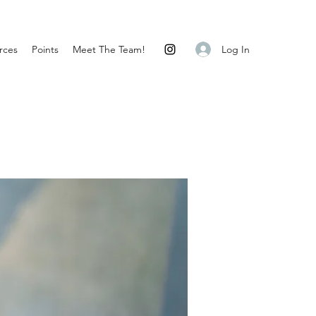
Log In
rces
Points
Meet The Team!