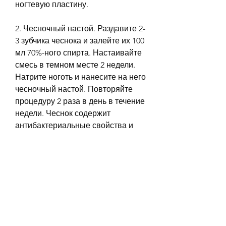
ногтевую пластину.
2. Чесночный настой. Раздавите 2-
3 зубчика чеснока и залейте их 100 
мл 70%-ного спирта. Настаивайте 
смесь в темном месте 2 недели. 
Натрите ноготь и нанесите на него 
чесночный настой. Повторяйте 
процедуру 2 раза в день в течение 
недели. Чеснок содержит 
антибактериальные свойства и 
помогает устранить грибок.
3. Яблочный уксус. Растворите 1 
столовую ложку яблочного уксуса 
в 1 литре воды и опустите в него 
ноги на 15-20 минут. Повторяйте 
процедуру 2 раза в день в течение 
2-3 недель. Уксус помогает 