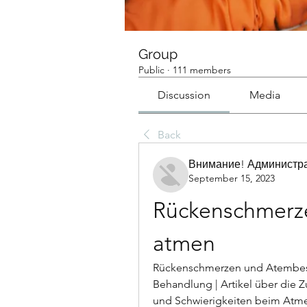
Group
Public
·
111 members
Discussion
Media
Back
Внимание! Администра
September 15, 2023
Rückenschmerzen
atmen
Rückenschmerzen und Atembes
Behandlung | Artikel über di
und Schwierigkeiten beim Atmen