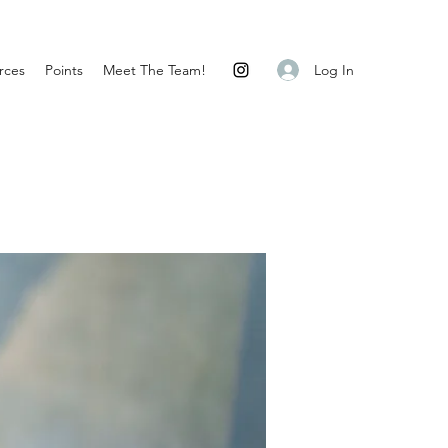
Log In
rces
Points
Meet The Team!