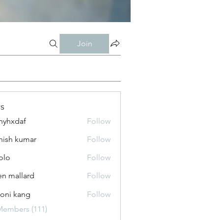
Join
s
nyhxdaf
Follow
daf
hish kumar
Follow
olo
Follow
n mallard
Follow
oni kang
Follow
Members (111)