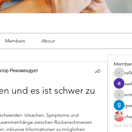
Members
About
Member
тор Рекомендует
xz0
xz0nyhx
aas
 und es ist schwer zu 
xot
xotolo
gwe
chwerden: Ursachen, Symptome und 
che
e Zusammenhänge zwischen Rückenschmerzen 
See All 
, inklusive Informationen zu möglichen 