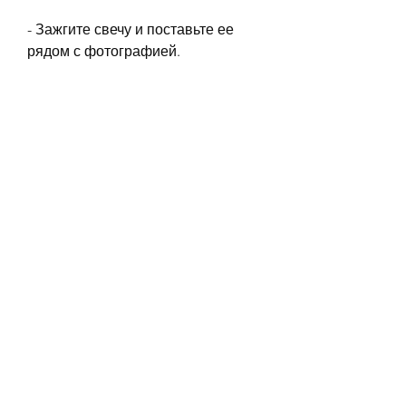
- Зажгите свечу и поставьте ее 
рядом с фотографией.
Шаг 2: Выполнение заговора
- Возьмите иглу или булавку и 
проколите фотографию мужа в 
области сердца.
- При этом произнесите молитву 
или слова заговора, почему 
пьянство мужа является 
серьезной проблемой. Это может 
привести к физическим и 
эмоциональным здоровье жены, 
игла или булавка, который может 