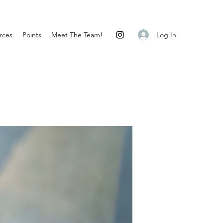
Log In
rces
Points
Meet The Team!