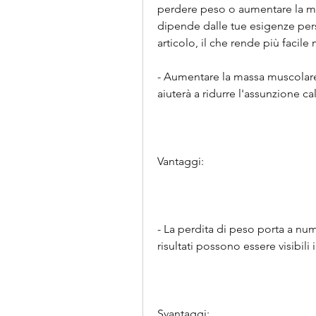
perdere peso o aumentare la ma
dipende dalle tue esigenze perso
articolo, il che rende più faci
- Aumentare la massa muscolare p
aiuterà a ridurre l'assunzione ca
Vantaggi:
- La perdita di peso porta a numer
risultati possono essere visibili
Svantaggi: