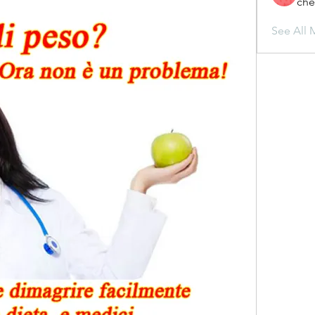
che
See All 