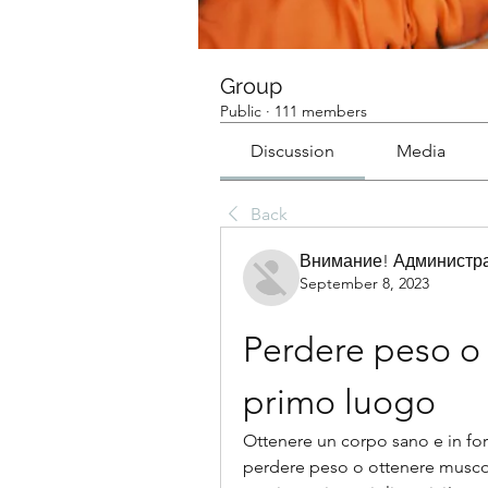
Group
Public
·
111 members
Discussion
Media
Back
Внимание! Администра
September 8, 2023
Perdere peso o 
primo luogo
Ottenere un corpo sano e in form
perdere peso o ottenere muscoli 