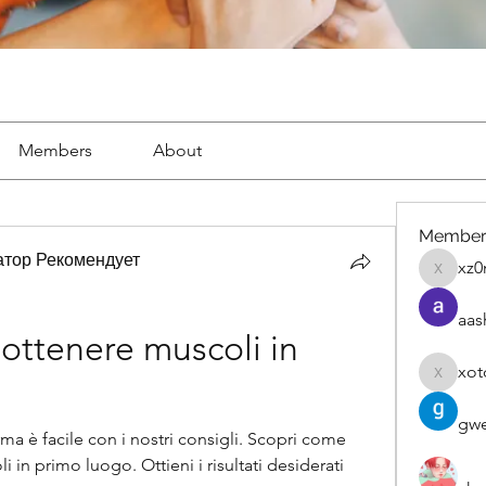
Members
About
Member
тор Рекомендует
xz0
xz0nyhx
aas
ottenere muscoli in 
xot
xotolo
gwe
a è facile con i nostri consigli. Scopri come 
in primo luogo. Ottieni i risultati desiderati 