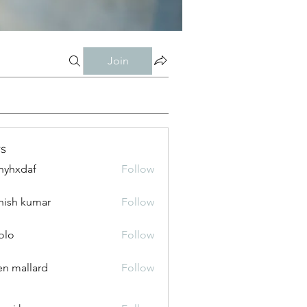
Join
s
nyhxdaf
Follow
daf
hish kumar
Follow
olo
Follow
n mallard
Follow