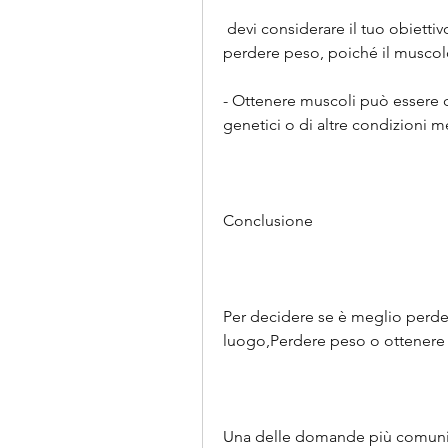
 devi considerare il tuo obiettivo principale e le tue esigenze personali. Se vuoi 
perdere peso, poiché il muscol
- Ottenere muscoli può essere di
genetici o di altre condizioni 
Conclusione
Per decidere se è meglio perde
luogo,Perdere peso o ottenere
Una delle domande più comuni n